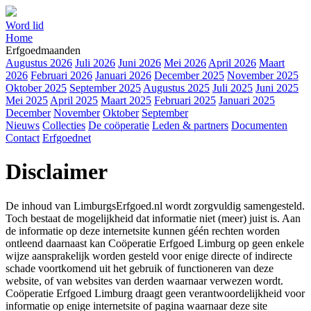
Word lid
Home
Erfgoedmaanden
Augustus 2026
Juli 2026
Juni 2026
Mei 2026
April 2026
Maart
2026
Februari 2026
Januari 2026
December 2025
November 2025
Oktober 2025
September 2025
Augustus 2025
Juli 2025
Juni 2025
Mei 2025
April 2025
Maart 2025
Februari 2025
Januari 2025
December
November
Oktober
September
Nieuws
Collecties
De coöperatie
Leden & partners
Documenten
Contact
Erfgoednet
Disclaimer
De inhoud van LimburgsErfgoed.nl wordt zorgvuldig samengesteld.
Toch bestaat de mogelijkheid dat informatie niet (meer) juist is. Aan
de informatie op deze internetsite kunnen géén rechten worden
ontleend daarnaast kan Coöperatie Erfgoed Limburg op geen enkele
wijze aansprakelijk worden gesteld voor enige directe of indirecte
schade voortkomend uit het gebruik of functioneren van deze
website, of van websites van derden waarnaar verwezen wordt.
Coöperatie Erfgoed Limburg draagt geen verantwoordelijkheid voor
informatie op enige internetsite of pagina waarnaar deze site